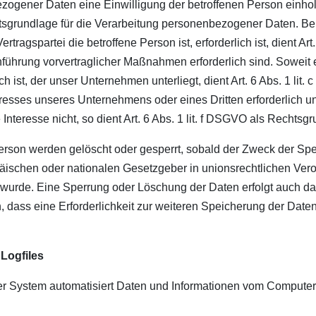
gener Daten eine Einwilligung der betroffenen Person einholen,
grundlage für die Verarbeitung personenbezogener Daten. Be
rtragspartei die betroffene Person ist, erforderlich ist, dient A
chführung vorvertraglicher Maßnahmen erforderlich sind. Sowei
ich ist, der unser Unternehmen unterliegt, dient Art. 6 Abs. 1 lit
eresses unseres Unternehmens oder eines Dritten erforderlich 
nteresse nicht, so dient Art. 6 Abs. 1 lit. f DSGVO als Rechtsgr
son werden gelöscht oder gesperrt, sobald der Zweck der Spei
äischen oder nationalen Gesetzgeber in unionsrechtlichen Vero
n wurde. Eine Sperrung oder Löschung der Daten erfolgt auch 
n, dass eine Erforderlichkeit zur weiteren Speicherung der Date
 Logfiles
unser System automatisiert Daten und Informationen vom Comput