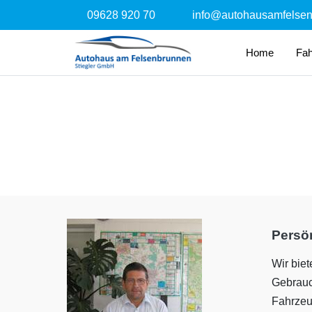
09628 920 70
info@autohausamfelse
Home
Fa
Persön
Wir bie
Gebrauc
Fahrzeu