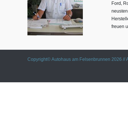
Ford, R
neusten
Herstel
freuen u
Copyright© Autohaus am Felsenbrunnen 2026 // A