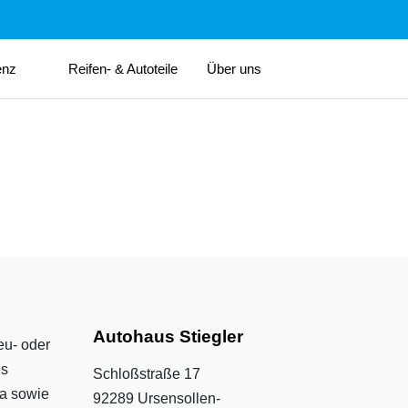
enz
Reifen- & Autoteile
Über uns
Autohaus Stiegler
eu- oder
es
Schloßstraße 17
da sowie
92289 Ursensollen-