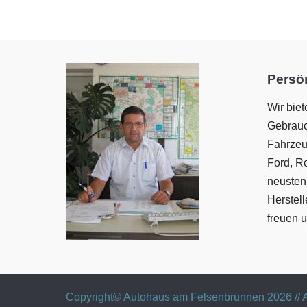
Persön
Wir bie
Gebrauc
Fahrzeu
Ford, R
neusten
Herstel
freuen u
Copyright© Autohaus am Felsenbrunnen 2026 // A