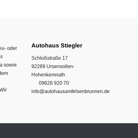
Autohaus Stiegler
eu- oder
es
Schloßstraße 17
da sowie
92289 Ursensollen-
 dem
Hohenkemnath
09628 920 70
Wir
info@autohausamfelsenbrunnen.de